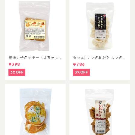
豊薄力子クッキー（はちみつ
もっと! サラダおかき カラダげ
入り）ジンジャー＋ウコン_6
んき(ファミリーサイズ)
¥398
¥786
個入
3%OFF
3%OFF