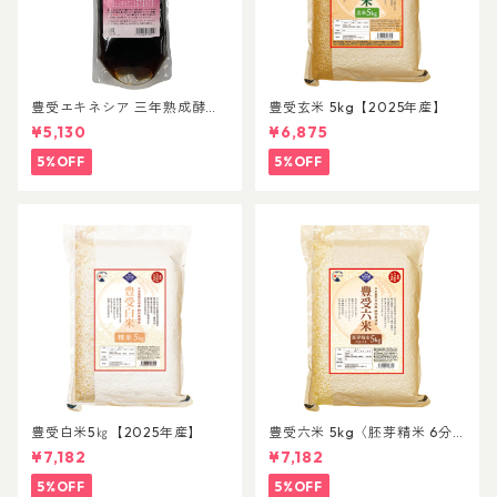
豊受エキネシア 三年熟成酵素
豊受玄米 5kg【2025年産】
500mL
¥5,130
¥6,875
5%OFF
5%OFF
豊受白米5㎏【2025年産】
豊受六米 5kg〈胚芽精米 6分
づき〉【2025年産】
¥7,182
¥7,182
5%OFF
5%OFF