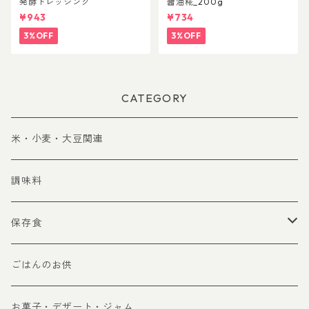
発酵ドレッシング
醤油糀_200g
¥943
¥734
3%OFF
3%OFF
CATEGORY
米・小麦・大豆関連
調味料
保存食
レトルト
ごはんのお供
干し野菜
お菓子・デザート・ジャム