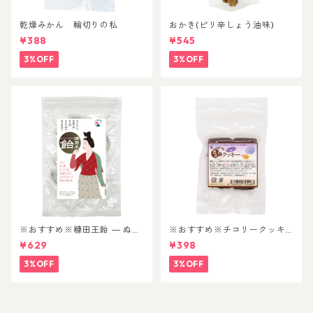
乾燥みかん 輪切りの私
おかき(ピリ辛しょう油味)
¥388
¥545
3%OFF
3%OFF
※おすすめ※糠田王飴 ― ぬか
※おすすめ※チコリークッキ
たのおおきみあめ —
ー（はちみつ入り）チコリー
¥629
¥398
珈琲風味_6個入
3%OFF
3%OFF