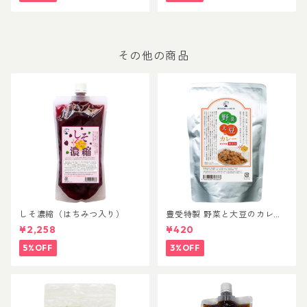
その他の商品
しそ濃縮（はちみつ入り）
豊受特製 野菜と大豆のカレ
ー
¥2,258
¥420
5%OFF
3%OFF