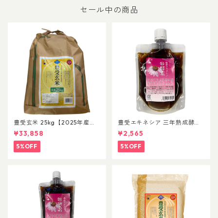
セール中の商品
豊受玄米 25kg【2025年産
豊受エキネシア 三年熟成酵素
米】
200mL
¥33,858
¥2,565
5%OFF
5%OFF