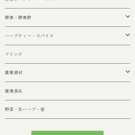
酵素・酵素酢
生酵素
ハーブティー・スパイス
生酵素酢
ハーブティー
ドリンク
スパイス
農業資材
御古菌
健康食品
堆肥
野菜・生ハーブ・苗