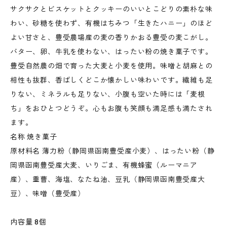
サクサクとビスケットとクッキーのいいとこどりの素朴な味
わい、砂糖を使わず、有機はちみつ「生きたハニー」のほど
よい甘さと、豊受農場産の麦の香りかおる豊受の麦こがし。
バター、卵、牛乳を使わない、はったい粉の焼き菓子です。
豊受自然農の畑で育った大麦と小麦を使用。味噌と胡麻との
相性も抜群、香ばしくどこか懐かしい味わいです。繊維も足
りない、ミネラルも足りない、小腹も空いた時には「麦根
ち」をおひとつどうぞ。心もお腹も笑顔も満足感も満たされ
ます。
名称 焼き菓子
原材料名 薄力粉（静岡県函南豊受産小麦）、はったい粉（静
岡県函南豊受産大麦、いりごま、有機蜂蜜（ルーマニア
産）、重曹、海塩、なたね油、豆乳（静岡県函南豊受産大
豆）、味噌（豊受産）
内容量 8個