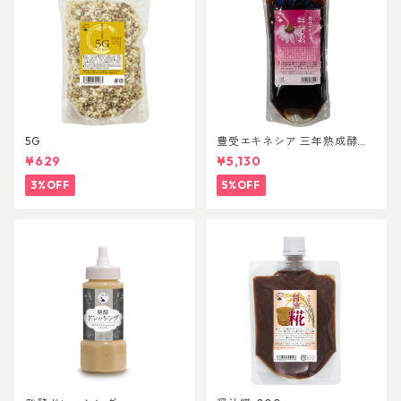
5G
豊受エキネシア 三年熟成酵素
500mL
¥629
¥5,130
3%OFF
5%OFF